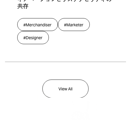
共存
#Merchandiser
#Marketer
#Designer
View All