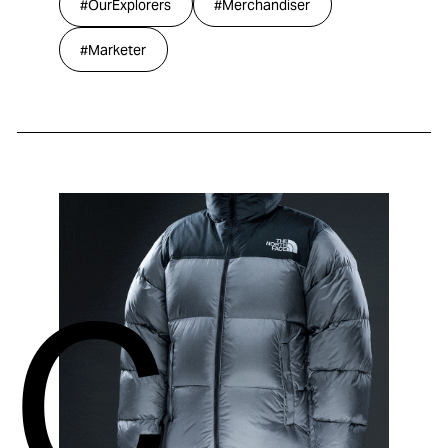
#OurExplorers
#Merchandiser
#Marketer
C