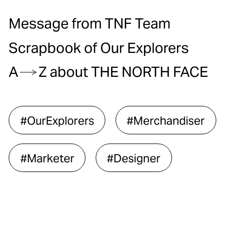
Message from TNF Team
L
Scrapbook of Our Explorers
A
Z about THE NORTH FACE
#OurExplorers
#Merchandiser
Lasting Support
#Marketer
#Designer
サポートが続く
The North Face
の
マタニティライン
—— MATERNITY+
#OurExplorers
#Merchandiser