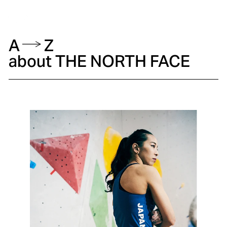
Index
A
Z
about THE NORTH FACE