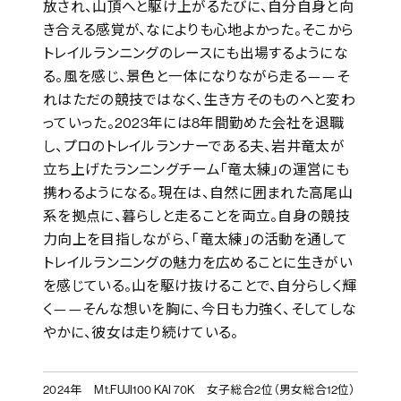
放され、山頂へと駆け上がるたびに、自分自身と向
き合える感覚が、なによりも心地よかった。そこから
トレイルランニングのレースにも出場するようにな
る。風を感じ、景色と一体になりながら走る——そ
れはただの競技ではなく、生き方そのものへと変わ
っていった。2023年には8年間勤めた会社を退職
し、プロのトレイルランナーである夫、岩井竜太が
立ち上げたランニングチーム「竜太練」の運営にも
携わるようになる。現在は、自然に囲まれた高尾山
系を拠点に、暮らしと走ることを両立。自身の競技
力向上を目指しながら、「竜太練」の活動を通して
トレイルランニングの魅力を広めることに生きがい
を感じている。山を駆け抜けることで、自分らしく輝
く——そんな想いを胸に、今日も力強く、そしてしな
やかに、彼女は走り続けている。
2024年
Mt.FUJI100 KAI 70K 女子総合2位（男女総合12位）