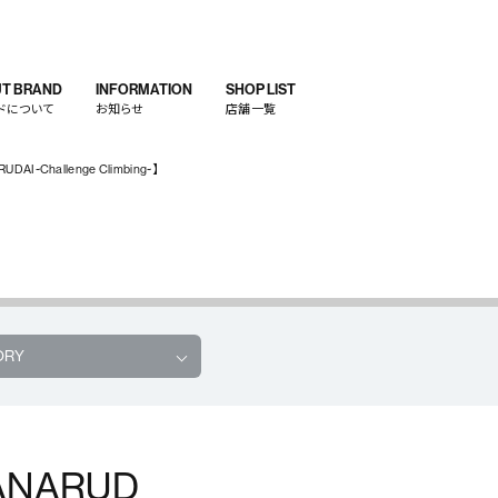
T BRAND
INFORMATION
SHOP LIST
ドについて
お知らせ
店舗一覧
AI~Challenge Climbing~】
ORY
ANARUD