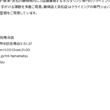
」は東静岡・焼津・浜松の静岡県内に３店舗展開するボルダリング専門のクライミ
が手がける課題を多数ご用意。静岡店と浜松店はクライミングの専門ショッ
空間をご用意しています。
浜松佐鳴台店
市中区佐鳴台3-51-37
 11:00 Close 21:00
g.jp/tnf-hamamatsu
tsu