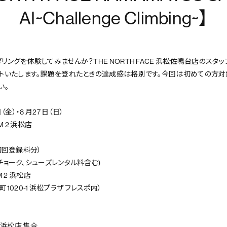
AI~Challenge Climbing~】
ングを体験してみませんか？THE NORTH FACE 浜松佐鳴台店のスタ
トいたします。課題を登れたときの達成感は格別です。今回は初めての方対
い。
日（金）・8 月27 日（日）
AM 2 浜松店
（初回登録料分）
・チョーク、シューズレンタル料含む)
M 2 浜松店
020-1 浜松プラザ フレスポ内）
 2 浜松店 集合