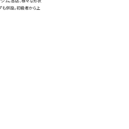
ングジム。各店、様々な形状
プも併設。初級者から上