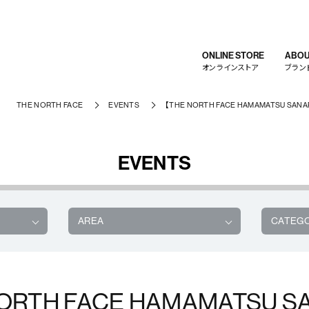
ONLINE STORE
ABOU
オンラインストア
ブラン
THE NORTH FACE
EVENTS
【THE NORTH FACE HAMAMATSU SANARUD
EVENTS
AREA
CATEG
NORTH FACE HAMAMATSU S