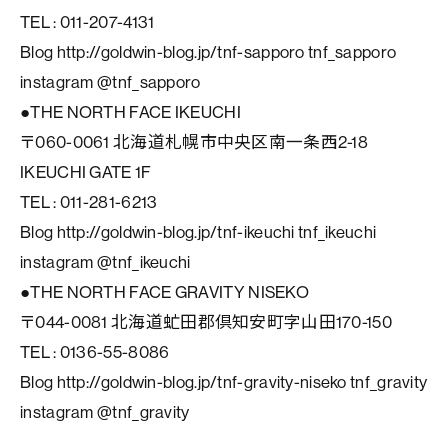
TEL : 011-207-4131
Blog http://goldwin-blog.jp/tnf-sapporo tnf_sapporo
instagram @tnf_sapporo
●THE NORTH FACE IKEUCHI
〒060-0061 北海道札幌市中央区南一条西2-18
IKEUCHI GATE 1F
TEL : 011-281-6213
Blog http://goldwin-blog.jp/tnf-ikeuchi tnf_ikeuchi
instagram @tnf_ikeuchi
●THE NORTH FACE GRAVITY NISEKO
〒044-0081 北海道虻田郡倶知安町字山田170-150
TEL : 0136-55-8086
Blog http://goldwin-blog.jp/tnf-gravity-niseko tnf_gravity
instagram @tnf_gravity