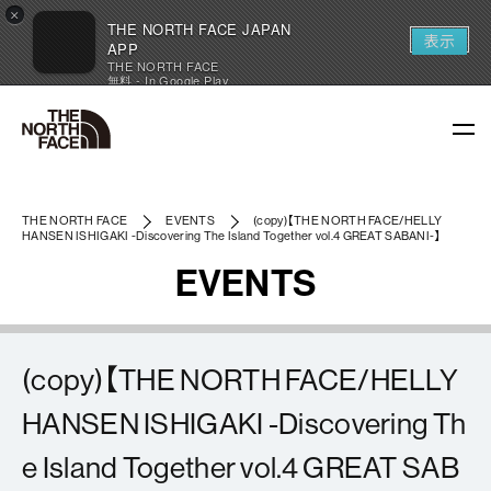
×
THE NORTH FACE JAPAN
表示
APP
THE NORTH FACE
無料 - In Google Play
THE NORTH FACE
EVENTS
(copy)【THE NORTH FACE/HELLY
HANSEN ISHIGAKI -Discovering The Island Together vol.4 GREAT SABANI-】
EVENTS
(copy)【THE NORTH FACE/HELLY
HANSEN ISHIGAKI -Discovering Th
e Island Together vol.4 GREAT SAB