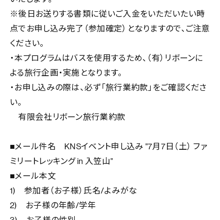
※
後日お送りする書類に従いご入金をいただいたい時
点でお申し込み完了（参加確定）となりますので、ご注意
ください。
・本プログラムはバスを使用するため、（有）リボーンに
よる旅行企画・実施となります。
・お申し込みの際は、必ず「旅行業約款」をご確認くださ
い。
有限会社リボーン旅行業約款
■
メール件名
KNS
イベント申し込み
"7
月
7
日（土）
ファ
ミリートレッキング
in
入笠山
"
■
メール本文
1)
参加者（お子様）氏名
/
よみがな
2)
お子様の年齢
/
学年