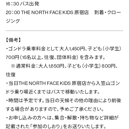
16
：
30
バス出発
20
：
00
THE NORTH FACE KIDS
原宿店 到着・クロー
ジング
【備考】
・ゴンドラ乗車料金として大人
1,450
円、子ども（小学生）
700
円（
15
名以上、往復、団体料金）を含みます。
※
通常料金：大人
1,650
円、子ども（小学生）
800
円、
往復
・当日
THE NORTH FACE KIDS
原宿店から入笠山ゴン
ドラ乗り場近くまではバスで移動いたします。
・時間は予定です。当日の天候その他の理由により前後
する場合がありますので、予めご了承ください。
・お申し込みの方へは、集合・解散・持ち物など詳細が
記載された「参加のしおり」をお送りいたします。