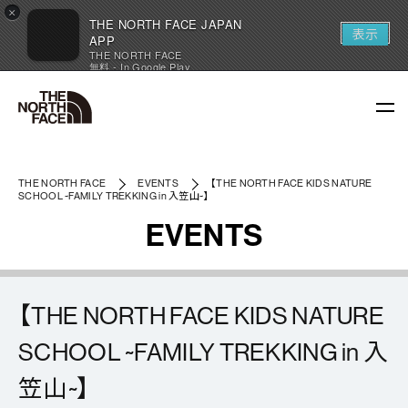
×
THE NORTH FACE JAPAN
表示
APP
THE NORTH FACE
無料 - In Google Play
THE NORTH FACE
EVENTS
【THE NORTH FACE KIDS NATURE
SCHOOL ~FAMILY TREKKING in 入笠山~】
EVENTS
【THE NORTH FACE KIDS NATURE
SCHOOL ~FAMILY TREKKING in 入
笠山~】