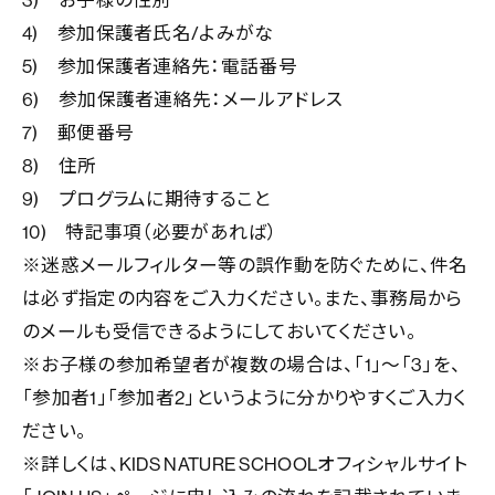
3)
お子様の性別
4)
参加保護者氏名
/
よみがな
5)
参加保護者連絡先：電話番号
6)
参加保護者連絡先：メールアドレス
7)
郵便番号
8)
住所
9)
プログラムに期待すること
10)
特記事項（必要があれば）
※
迷惑メールフィルター等の誤作動を防ぐために、件名
は必ず指定の内容をご入力ください。また、事務局から
のメールも受信できるようにしておいてください。
※
お子様の参加希望者が複数の場合は、「
1
」～「
3
」を、
「参加者
1
」「参加者
2
」というように分かりやすくご入力く
ださい。
※
詳しくは、
KIDS NATURE SCHOOL
オフィシャルサイト