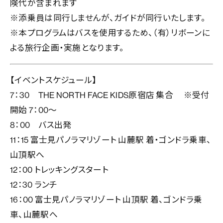
険代が含まれます
※
添乗員は同行しませんが、ガイドが同行いたします。
※
本プログラムはバスを使用するため、（有）リボーンに
よる旅行企画・実施となります。
【イベントスケジュール】
7
：
3
0
THE NORTH FACE KIDS
原宿店
集合
※
受付
開始
7
：
00
～
8
：
00
バス出発
11
：
15
富士見パノラマリゾート
山麓駅
着・ゴンドラ乗車、
山頂駅へ
12
：
00
トレッキングスタート
12
：
30
ランチ
16
：
00
富士見パノラマリゾート
山頂駅
着、ゴンドラ乗
車、山麓駅へ