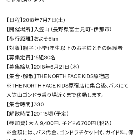
【日程】2018年7月7日(土)
【開催場所】入笠山（長野県富士見町・伊那市）
【歩行距離】およそ
6km
【対象】親子：小学
1
年生以上のお子様とその保護者
【募集定員】
15
組
30
名
【募集締切】
2018
年
6
月
21
日（木）
【集合・解散】
THE NORTH FACE KIDS
原宿店
※THE NORTH FACE KIDS
原宿店に集合後、バスにて
入笠山ゴンドラ乗り場近くまで移動します。
【集合時間】
7:30
【解散時間】
20
：
15
頃（予定）
【参加費】大人
9,4
00
円、子ども
6,700
円（税込）
※
金額には、バス代金、ゴンドラチケット代、ガイド料、保