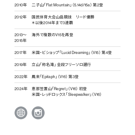
2010年
二子山「Flat Mountain」（5.14d/15a） 第2登
2012年
国民体育大会山岳競技 リード優勝
＊以後2014年まで3連覇
2013〜
海外で複数のV15を再登
2015年
2017年
米国・ビショップ「Lucid Dreaming」（V15） 第4登
2019年
立山「称名滝」 全段フリーソロ遡行
2022年
鳳来「Epitaph」（V16） 第3登
2024年
恵那笠置山「Regret」（V16） 初登
米国・レッドロックス「Sleepwalker」（V16）