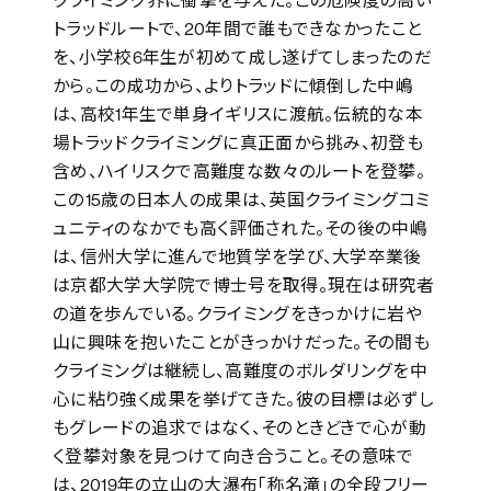
クライミング界に衝撃を与えた。この危険度の高い
トラッドルートで、20年間で誰もできなかったこと
を、小学校6年生が初めて成し遂げてしまったのだ
から。この成功から、よりトラッドに傾倒した中嶋
は、高校1年生で単身イギリスに渡航。伝統的な本
場トラッドクライミングに真正面から挑み、初登も
含め、ハイリスクで高難度な数々のルートを登攀。
この15歳の日本人の成果は、英国クライミングコミ
ュニティのなかでも高く評価された。その後の中嶋
は、信州大学に進んで地質学を学び、大学卒業後
は京都大学大学院で博士号を取得。現在は研究者
の道を歩んでいる。クライミングをきっかけに岩や
山に興味を抱いたことがきっかけだった。その間も
クライミングは継続し、高難度のボルダリングを中
心に粘り強く成果を挙げてきた。彼の目標は必ずし
もグレードの追求ではなく、そのときどきで心が動
く登攀対象を見つけて向き合うこと。その意味で
は、2019年の立山の大瀑布「称名滝」の全段フリー