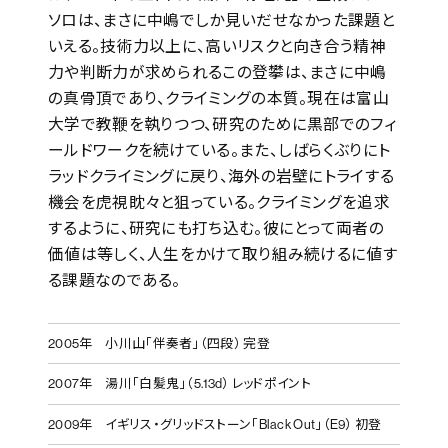
ソロは、まさに中嶋でしか見いだせなかった課題と
いえる。技術力以上に、高いリスクと向き合う精神
力や判断力が求められるこの登攀は、まさに中嶋
の真骨頂であり、クライミングの本質。現在は富山
大学で教鞭を執りつつ、研究のために黒部でのフィ
ールドワークを続けている。また、しばらくぶりにト
ラッドクライミングに戻り、海外の岩壁にトライする
機会を虎視眈々と狙っている。クライミングを追求
するように、研究にも打ち込む。彼にとって両者の
価値は等しく、人生をかけて取り組み続けるに値す
る課題なのである。
2005年
小川山「伴奏者」（四段） 完登
2007年
湯川「白髪鬼」（5.13d） レッドポイント
2009年
イギリス・グリッドストーン「Black Out」（E9） 初登