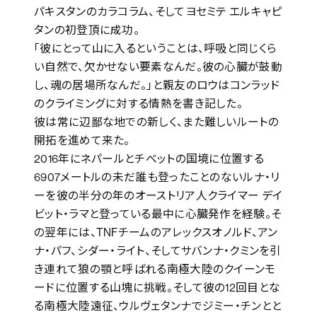
パキスタンのカラコラム、そしてヨセミテ エルキャピ
タンの初登頂に成功。
「彼にとって山に入るということは、呼吸と同じくら
い自然で、欠かせない要素なんだ。彼の心臓が鼓動
し、魂の居場所なんだ。」と親友のロウはコンラッド
のクライミングに対する情熱を書き記した。
彼は常に辺鄙な地での新しく、また難しいルートの
開拓を進めて来た。
2016年にネパールとチべットの国境に位置する
6907メートルの未だ誰も登ったことのないルナ・リ
ーを彼の半分の年のオーストリア人クライマー デイ
ビット・ラマと登っている最中に心臓発作を経験。そ
の翌年には、TNFチームのアレックスオノルド、アン
ナ・パフ、シダー・ライト、そしてサバンナ・クミンを引
き連れて狼の顎と呼ばれる南極大陸のクイーンモ
ードに位置する山塊に挑戦。そして彼の12回目とな
る南極大陸遠征、ウルヴェタンナでジミー・チンとと