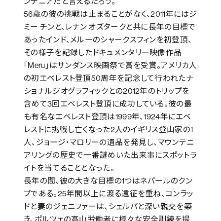
ンテニアだと言えるだろう。
56歳の彼の挑戦は止まることがなく、2011年にはジ
ミー チンと、レナン オズタークと共に長年の目標で
あったインド、メルーのシャークスフィンを初登頂、
その様子を記録したドキュメンタリー映像作品
「Meru」はサンダンス映画祭で賞を受賞。アメリカ人
の初エベレスト登頂50周年を記念して行われたナ
ショナルジオグラフィックとの2012年のトリップを
含めて3回エベレスト登頂に成功している。彼の最
も有名なエベレスト登頂は1999年、1924年にエベ
レストに挑戦し亡くなった2人のイギリス登山家の1
人、ジョージ・マロリーの遺品を発見し、マウンテニ
アリングの歴史で一番謎めいた出来事にスポットラ
イトを当てることとなった。
長年の間、彼の大きな目標の1つはネパールのクン
ブである。25年間以上に渡る遠征を重ね、コンラッ
ドと妻のジェニファーは、シェルパと深い親交を築
き、ポルツェの高山労働者に様々な安全訓練を提