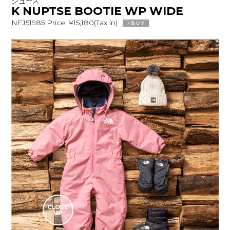
シューズ
K NUPTSE BOOTIE WP WIDE
NFJ51985 Price: ¥15,180(Tax in)
CLOSE
UP