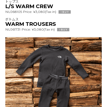
トップス
L/S WARM CREW
NUJ68105 Price: ¥3,080(Tax in)
ボトムス
WARM TROUSERS
NUJ61731 Price: ¥3,080(Tax in)