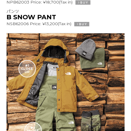
NPB62003 Price: ¥18,700(Tax in)
パンツ
B SNOW PANT
NSB62006 Price: ¥13,200(Tax in)
#1
CLOSE
UP
#2
CLOSE