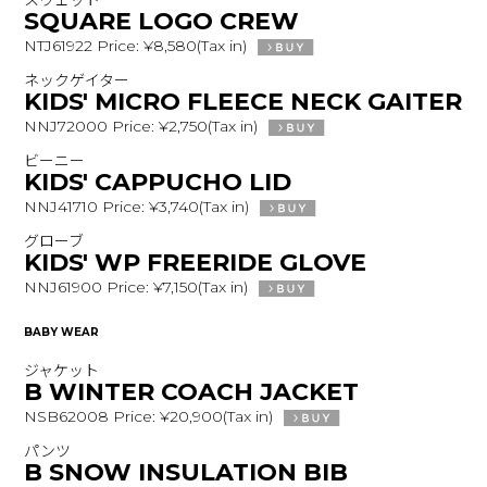
スウェット
SQUARE LOGO CREW
NTJ61922 Price: ¥8,580(Tax in)
ネックゲイター
KIDS' MICRO FLEECE NECK GAITER
NNJ72000 Price: ¥2,750(Tax in)
ビーニー
KIDS' CAPPUCHO LID
NNJ41710 Price: ¥3,740(Tax in)
グローブ
KIDS' WP FREERIDE GLOVE
NNJ61900 Price: ¥7,150(Tax in)
BABY WEAR
ジャケット
B WINTER COACH JACKET
NSB62008 Price: ¥20,900(Tax in)
パンツ
B SNOW INSULATION BIB