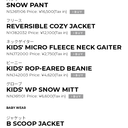
SNOW PANT
NSJ61906 Price: ¥16,500(Tax in)
フリース
REVERSIBLE COZY JACKET
NYJ82032 Price: ¥12,100(Tax in)
ネックゲイター
KIDS' MICRO FLEECE NECK GAITER
NNJ72000 Price: ¥2,750(Tax in)
ビーニー
KIDS' ROP-EARED BEANIE
NNJ42003 Price: ¥4,620(Tax in)
グローブ
KIDS' WP SNOW MITT
NNJ61901 Price: ¥6,600(Tax in)
BABY WEAR
ジャケット
B SCOOP JACKET