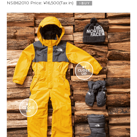
NSB62010 Price: ¥16,500(Tax in)
#1
CLOSE
UP
#2
CLOSE
UP