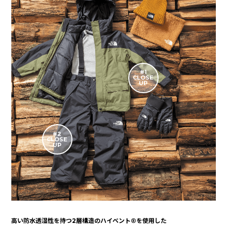
#1
CLOSE
UP
#2
CLOSE
UP
高い防水透湿性を持つ2層構造のハイベント®を使用した