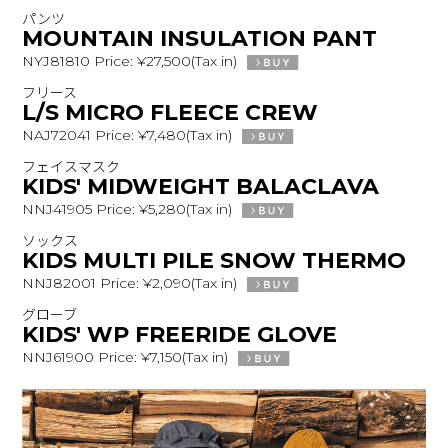
パンツ
MOUNTAIN INSULATION PANT
NYJ81810 Price: ¥27,500(Tax in)
フリース
L/S MICRO FLEECE CREW
NAJ72041 Price: ¥7,480(Tax in)
フェイスマスク
KIDS' MIDWEIGHT BALACLAVA
NNJ41905 Price: ¥5,280(Tax in)
ソックス
KIDS MULTI PILE SNOW THERMO
NNJ82001 Price: ¥2,090(Tax in)
グローブ
KIDS' WP FREERIDE GLOVE
NNJ61900 Price: ¥7,150(Tax in)