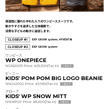
保温性に優れた中わた入りのワンピーススーツです。
動きやすさを追求した立体裁断で、
活発な子どもの動きに追従します。
CLOSEUP #1
EXP GROW system, HYVENT®
CLOSEUP #2
EXP GROW system
ワンピース
WP ONEPIECE
NSJ62005 Price: ¥25,300(Tax in)
ビーニー
KIDS' POM POM BIG LOGO BEANIE
NNJ42002 Price: ¥3,960(Tax in)
グローブ
KIDS' WP SNOW MITT
NNJ61901 Price: ¥6,600(Tax in)