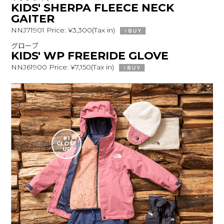
KIDS' SHERPA FLEECE NECK
GAITER
NNJ71901 Price: ¥3,300(Tax in)
グローブ
KIDS' WP FREERIDE GLOVE
NNJ61900 Price: ¥7,150(Tax in)
#1
CLOSE
UP