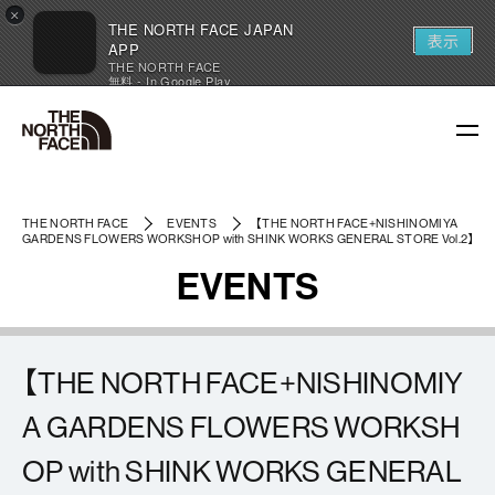
×
THE NORTH FACE JAPAN
表示
APP
THE NORTH FACE
無料 - In Google Play
THE NORTH FACE
EVENTS
【THE NORTH FACE+NISHINOMIYA
GARDENS FLOWERS WORKSHOP with SHINK WORKS GENERAL STORE Vol.2】
EVENTS
【THE NORTH FACE+NISHINOMIY
A GARDENS FLOWERS WORKSH
OP with SHINK WORKS GENERAL