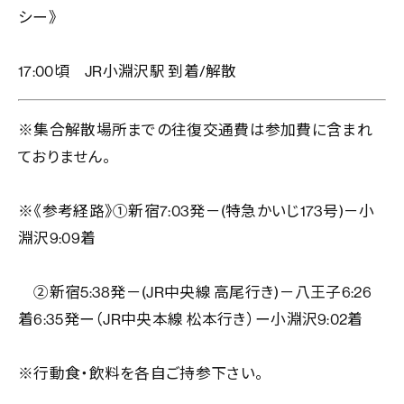
シー》
17:00頃 JR小淵沢駅 到着/解散
※集合解散場所までの往復交通費は参加費に含まれ
ておりません。
※《参考経路》①新宿7:03発－(特急かいじ173号)－小
淵沢9:09着
②新宿5:38発－(JR中央線 高尾行き)－八王子6:26
着6:35発ー（JR中央本線 松本行き）ー小淵沢9:02着
※行動食・飲料を各自ご持参下さい。