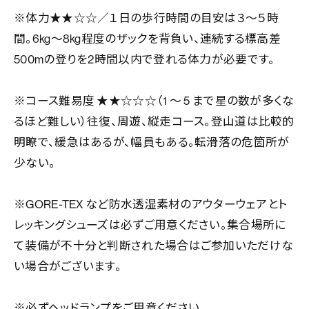
※体力★★☆☆／１日の歩行時間の目安は３～５時
間。6kg～8kg程度のザックを背負い、連続する標高差
500mの登りを2時間以内で登れる体力が必要です。
※コース難易度 ★★☆☆☆（1 ～ 5 まで星の数が多くな
るほど難しい）往復、周遊、縦走コース。登山道は比較的
明瞭で、緩急はあるが、幅員もある。転滑落の危箇所が
少ない。
※GORE-TEX など防水透湿素材のアウターウェアとト
レッキングシューズは必ずご用意ください。集合場所に
て装備が不十分と判断された場合はご参加いただけな
い場合がございます。
※必ずヘッドランプをご用意ください。