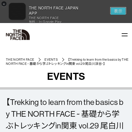
×
THE NORTH FACE JAPAN
表示
APP
THE NORTH FACE
無料 - In Google Play
THE NORTH FACE
EVENTS
【Trekking to learn from the basics by THE
NORTH FACE ~ 基礎から学ぶトレッキングin関東 vol.29 尾白川渓谷~】
EVENTS
【Trekking to learn from the basics b
y THE NORTH FACE ~ 基礎から学
ぶトレッキングin関東 vol.29 尾白川