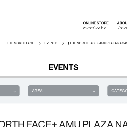
ONLINE STORE
ABOU
オンラインストア
ブラン
THE NORTH FACE
EVENTS
【THE NORTH FACE+ AMU PLAZA NAGASA
EVENTS
AREA
CATEG
ORTH FACE+ AMU PLAZA 