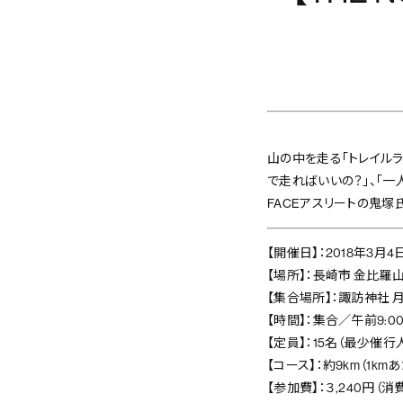
山の中を走る「トレイル
で走ればいいの？」、「一
FACEアスリートの鬼
【開催日】：2018年3月4
【場所】：長崎市 金比羅山(
【集合場所】：諏訪神社 
【時間】：集合／午前9:00
【定員】：15名（最少催行
【コース】：約9km（1km
【参加費】：３,240円（