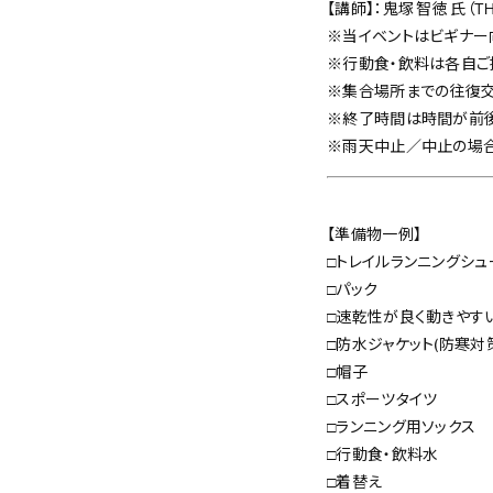
【講師】：鬼塚 智徳 氏（TH
※当イベントはビギナー
※行動食・飲料は各自ご
※集合場所までの往復交
※終了時間は時間が前後
※雨天中止／中止の場合
【準備物一例】
□トレイルランニングシュ
□パック
□速乾性が良く動きやす
□防水ジャケット(防寒対
□帽子
□スポーツタイツ
□ランニング用ソックス
□行動食・飲料水
□着替え