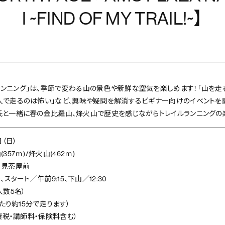
I ~FIND OF MY TRAIL!~】
ランニング」は、季節で変わる山の景色や新鮮な空気を楽しめます！「山を走る
人で走るのは怖い」など、興味や疑問を解消するビギナー向けのイベントを開催
塚氏と一緒に春の金比羅山、烽火山で歴史を感じながらトレイルランニングの
日（日）
357ｍ)/烽火山(462ｍ)
月見茶屋前
、スタート／午前9:15、下山／12:30
人数5名）
あたり約15分で走ります）
消費税・講師料・保険料含む）