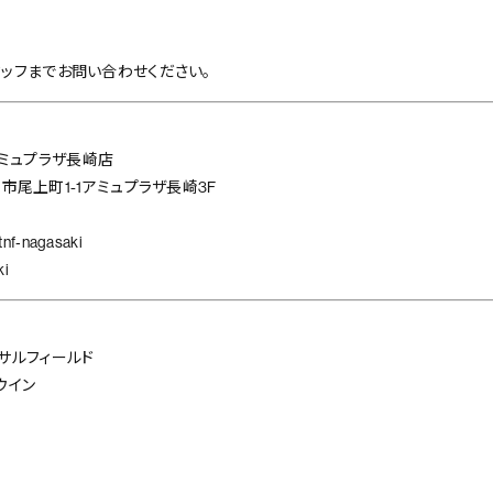
ッフまでお問い合わせください。
＋アミュプラザ長崎店
長崎市尾上町1-1アミュプラザ長崎3F
nf‐nagasaki
ki
サルフィールド
ウイン