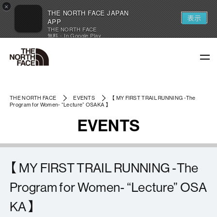
×
THE NORTH FACE JAPAN
表示
APP
THE NORTH FACE
無料 - In Google Play
THE NORTH FACE
EVENTS
【 MY FIRST TRAIL RUNNING ‐The
Program for Women‐ “Lecture” OSAKA 】
EVENTS
【 MY FIRST TRAIL RUNNING ‐The
Program for Women‐ “Lecture” OSA
KA 】