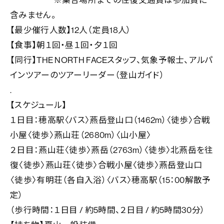
※集合場所までの往復交通費は参加費に
含みません。
【最少催行人数】12人（定員18人）
【食事】朝１回・昼１回・夕１回
【同行】THE NORTH FACEスタッフ、気象予報士、アルパ
インツアーのツアーリーダー（登山ガイド）
.
【スケジュール】
１日目：穂高駅〈バス〉燕岳登山口（1462m）〈徒歩〉合戦
小屋〈徒歩〉燕山荘（2680m）〈山小屋〉
２日目：燕山荘〈徒歩〉燕岳（2763m）〈徒歩〉北燕岳を往
復〈徒歩〉燕山荘〈徒歩〉合戦小屋〈徒歩〉燕岳登山口
〈徒歩〉有明荘（各自入浴）〈バス〉穂高駅（15：00解散予
定）
（歩行時間：１日目 / 約5時間、２日目 / 約5時間30分）