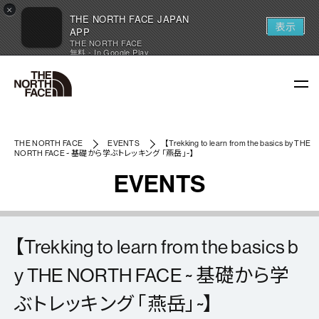
×
THE NORTH FACE JAPAN
表示
APP
THE NORTH FACE
無料 - In Google Play
THE NORTH FACE
EVENTS
【Trekking to learn from the basics by THE
NORTH FACE ~ 基礎から学ぶトレッキング 「燕岳」~】
EVENTS
【Trekking to learn from the basics b
y THE NORTH FACE ~ 基礎から学
ぶトレッキング 「燕岳」~】