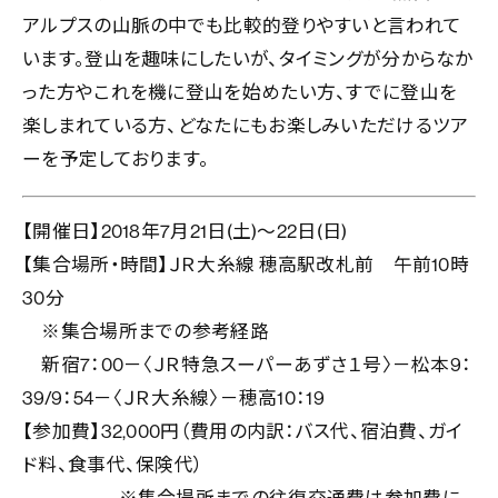
アルプスの山脈の中でも比較的登りやすいと言われて
います。登山を趣味にしたいが、タイミングが分からなか
った方やこれを機に登山を始めたい方、すでに登山を
楽しまれている方、どなたにもお楽しみいただけるツア
ーを予定しております。
【開催日】2018年7月21日(土)～22日(日)
【集合場所・時間】ＪＲ大糸線 穂高駅改札前 午前10時
30分
※集合場所までの参考経路
新宿7：00－〈ＪＲ特急スーパーあずさ１号〉－松本9：
39/9：54－〈ＪＲ大糸線〉－穂高10：19
【参加費】32,000円（費用の内訳：バス代、宿泊費、ガイ
ド料、食事代、保険代）