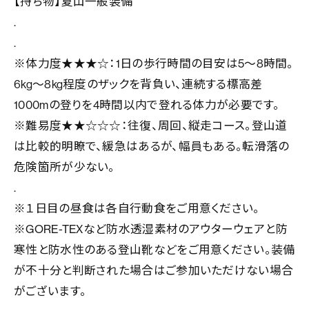
【持ち物】夏山一般装備
.
.
※体力度★★★☆：1日の歩行時間の目安は5～8時間。
6kg～8kg程度のザックを背負い、連続する標高差
1000mの登りを4時間以内で登れる体力が必要です。
※難易度★★☆☆☆：往復、周回、縦走コース。登山道
は比較的明瞭で、緩急はあるが、幅員もある。転滑落の
危険箇所が少ない。
.
※１日目の昼食は各自行動食をご用意ください。
※GORE-TEXなど防水透湿素材のアウターウェアと防
寒性と防水性のある登山靴などをご用意ください。装備
が不十分と判断された場合はご参加いただけない場合
がございます。