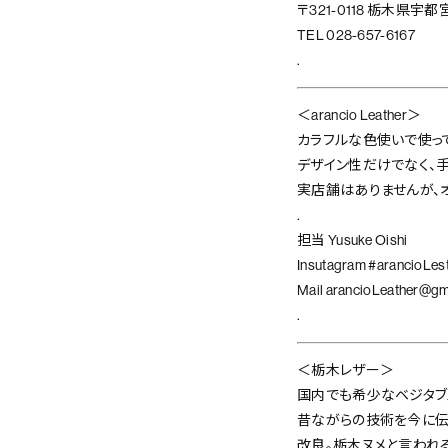
〒321-0118 栃木県宇都宮
TEL 028-657-6167
.
＜arancio Leather＞
カラフルな色使いで使っ
デザイン性だけでなく、
実店舗はありませんが、
.
担当 Yusuke Oishi
Insutagram
#arancioLes
Mail
arancioLeather@gm
.
＜栃木レザー＞
国内でも希少なベジタブ
昔ながらの技術を今に伝
改良。栃木ヌメと言われ