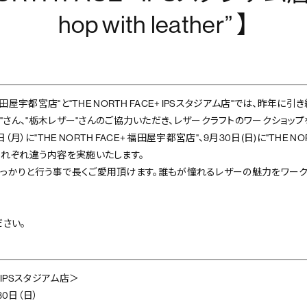
hop with leather” 】
E+ 福田屋宇都宮店"と"THE NORTH FACE+ IPSスタジアム店"では、昨年
RKET"さん、"栃木レザー"さんのご協力いただき、レザークラフトのワークショッ
月）に"THE NORTH FACE+ 福田屋宇都宮店"、9月30日(日)に"THE NOR
それぞれ違う内容を実施いたします。
っかりと行う事で長くご愛用頂けます。誰もが憧れるレザーの魅力をワーク
さい。
＋ IPSスタジアム店＞
30日（日）