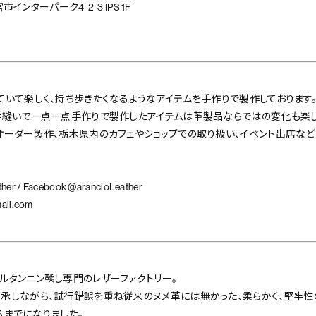
市インターパーク4-2-3 IPS 1F
ていて楽しく、持ち歩きたくなるようなアイテムを手作りで製作しております
手縫いで一点一点手作りで製作したアイテムは革製品ならではの変化も楽し
オーダー製作、栃木県内のカフェやショップでの取り扱い、イベント出店など
ther
/ Facebook
@arancioLeather
ail.com
ルタンニン鞣し専門のレザーファクトリー。
承しながら、試行錯誤を重ね従来のヌメ革には無かった、柔らかく、堅牢性
るまでになりました。