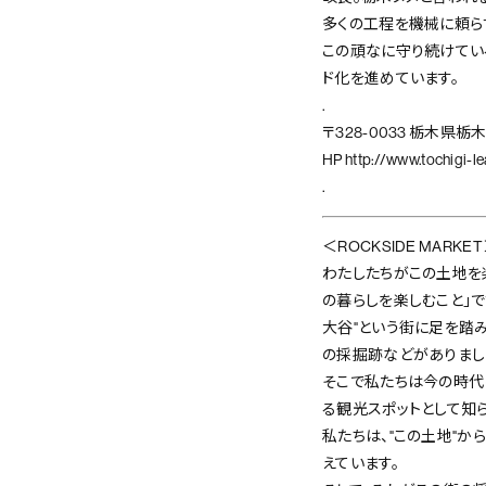
多くの工程を機械に頼ら
この頑なに守り続けてい
ド化を進めています。
.
〒328-0033 栃木県栃木
HP
http://www.tochigi-le
.
＜ROCKSIDE MARKE
わたしたちがこの土地を
の暮らしを楽しむこと」で
大谷"という街に足を踏
の採掘跡などがありまし
そこで私たちは今の時代
る観光スポットとして知
私たちは、"この土地"か
えています。