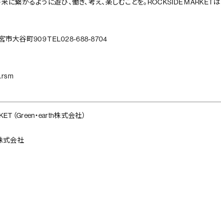
来に繋がるように遊び、働き、考え、楽しむことを。ROCKSIDE MARKE
。
宮市大谷町909 TEL028-688-8704
p
.rsm
KET（Green・earth株式会社）
株式会社