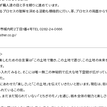
ず職人達の目と手を頼りに進めています。
るプロセスの理解を深める活動も積極的に行い、革、プロセスの両面から"栃
市城内町2丁目1番4号TEL 0282-24-0666
ather.co.jp/
T＞
楽しむための合言葉は「この土地で働き、この土地で遊び、この土地の未来を
す。
み入れてみると、そこには唯一無二の神秘的で広大な地下空間が広がって
た。
にあわせた「楽しさ」と「この土地」を伝えていきたいと思います。現在は、
られているこの街。
ら、まだまだ知られていない「とちぎのモノ」を通じ、栃木全体の魅力と楽し