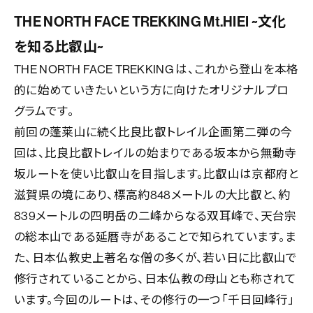
THE NORTH FACE TREKKING Mt.HIEI ~文化
を知る比叡山~
THE NORTH FACE TREKKING は、これから登山を本格
的に始めていきたいという方に向けたオリジナルプロ
グラムです。
前回の蓬莱山に続く比良比叡トレイル企画第二弾の今
回は、比良比叡トレイルの始まりである坂本から無動寺
坂ルートを使い比叡山を目指します。比叡山は京都府と
滋賀県の境にあり、標高約848メートルの大比叡と、約
839メートルの四明岳の二峰からなる双耳峰で、天台宗
の総本山である延暦寺があることで知られています。ま
た、日本仏教史上著名な僧の多くが、若い日に比叡山で
修行されていることから、日本仏教の母山とも称されて
います。今回のルートは、その修行の一つ「千日回峰行」