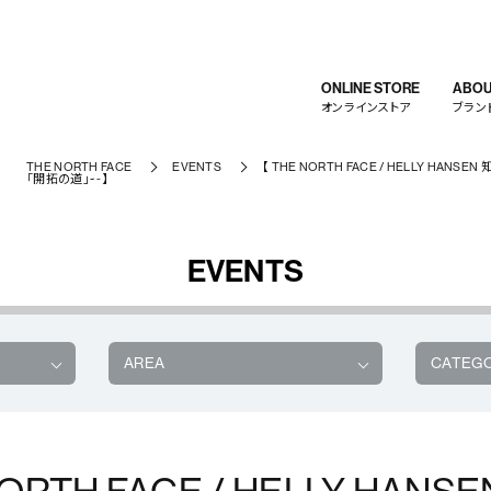
ONLINE STORE
ABOU
オンラインストア
ブラン
THE NORTH FACE
EVENTS
【 THE NORTH FACE / HELLY HANS
「開拓の道」~ -】
EVENTS
AREA
CATEG