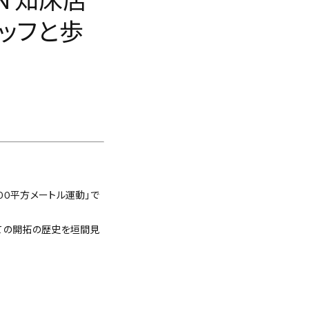
SEN 知床店
スタッフと歩
00平方メートル運動」で
ての開拓の歴史を垣間見