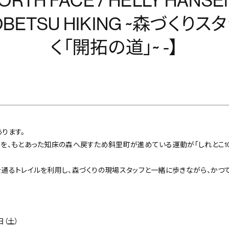
NORTH FACE / HELLY HAN
OBETSU HIKING ~森づくり
く「開拓の道」~ -】
ります。
を、もとあった知床の森へ戻すため斜里町が進めている運動が「しれとこ1
通るトレイルを利用し、森づくりの現場スタッフと一緒に歩きながら、かつ
日（土）