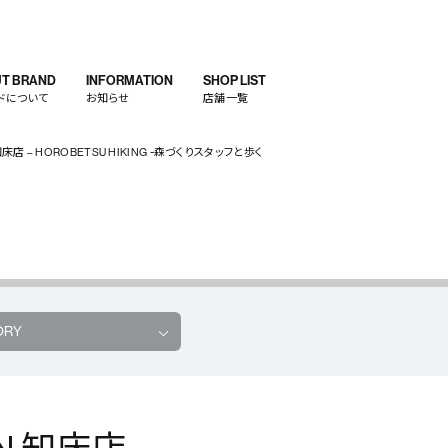
T BRAND
INFORMATION
SHOP LIST
ドについて
お知らせ
店舗一覧
EN 知床店 – HOROBETSU HIKING ~森づくりスタッフと歩く
ORY