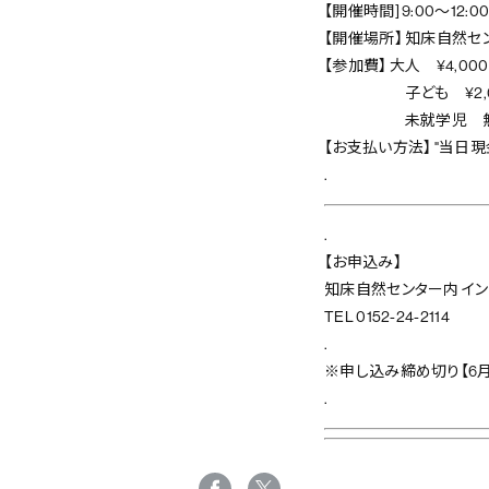
【開催時間] 9:00～12:0
【開催場所】 知床自然セ
【参加費】 大人 ¥4,0
子ども ¥2,000（
未就学児 無料（保険
【お支払い方法】 "当日
.
.
【お申込み】
知床自然センター内 イ
TEL 0152-24-2114
.
※申し込み締め切り【6月
.