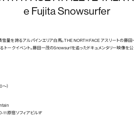
e Fujita Snowsurfer
雪量を誇るアルパインエリア白馬。THE NORTH FACE アスリートの
トークイベント。藤田一茂のSnowsurfを追ったドキュメンタリー映像を公
50〜）
tain
-11 原宿ソフィアビル1F