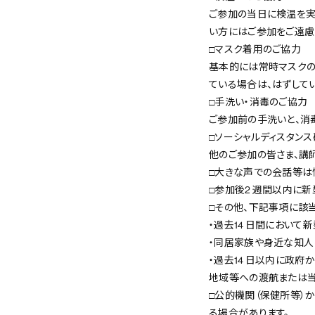
ご参加の当日に検温を実
い方にはご参加をご遠慮
□マスク着用のご協力
基本的には常時マスクの
ている場合は、はずして
□手洗い・消毒のご協力
ご参加前の手洗いと、消
□ソーシャルディスタン
他のご参加の皆さま、講
□大きな声での会話等は
□参加後2 週間以内に
□その他、下記事項に該
・過去14 日間におい
・同居家族や身近な知
・過去14 日以内に政
地域等への渡航または
□公的機関（保健所等）
る場合があります。