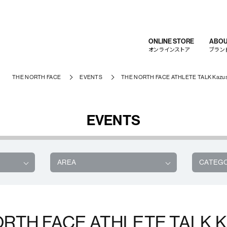
ONLINE STORE
ABOU
オンラインストア
ブラン
THE NORTH FACE
EVENTS
THE NORTH FACE ATHLETE TALK Kazushi
EVENTS
AREA
CATEG
RTH FACE ATHLETE TALK K