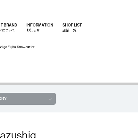
T BRAND
INFORMATION
SHOP LIST
ドについて
お知らせ
店舗一覧
ge Fujita Snowsurfer
ORY
azushig