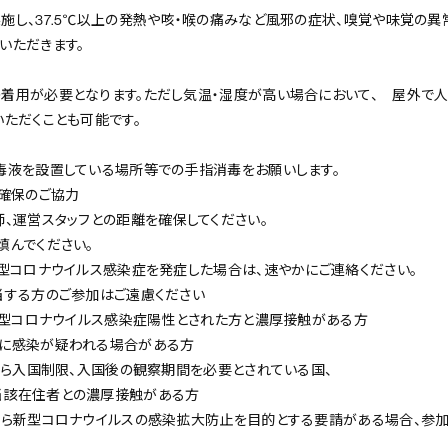
施し、37.5℃以上の発熱や咳・喉の痛みなど風邪の症状、嗅覚や味覚の異
いただきます。
着用が必要となります。ただし気温・湿度が高い場合において、 屋外で
いただくことも可能です。
毒液を設置している場所等での手指消毒をお願いします。
ス確保のご協力
師、運営スタッフとの距離を確保してください。
慎んでください。
新型コロナウイルス感染症を発症した場合は、速やかにご連絡ください。
当する方のご参加はご遠慮ください
て新型コロナウイルス感染症陽性とされた方と濃厚接触がある方
人に感染が疑われる場合がある方
府から入国制限、入国後の観察期間を必要とされている国、
当該在住者との濃厚接触がある方
から新型コロナウイルスの感染拡大防止を目的とする要請がある場合、参