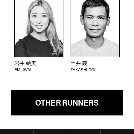
岩井 絵美
土井 陵
EMI IWAI
TAKASHI DOI
OTHER RUNNERS