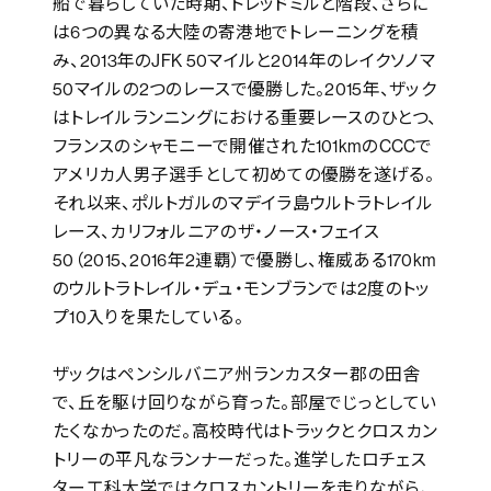
船で暮らしていた時期、トレッドミルと階段、さらに
は6つの異なる大陸の寄港地でトレーニングを積
み、2013年のJFK 50マイルと2014年のレイクソノマ
50マイルの2つのレースで優勝した。2015年、ザック
はトレイルランニングにおける重要レースのひとつ、
フランスのシャモニーで開催された101kmのCCCで
アメリカ人男子選手として初めての優勝を遂げる。
それ以来、ポルトガルのマデイラ島ウルトラトレイル
レース、カリフォルニアのザ・ノース・フェイス
50（2015、2016年2連覇）で優勝し、権威ある170km
のウルトラトレイル・デュ・モンブランでは2度のトッ
プ10入りを果たしている。
ザックはペンシルバニア州ランカスター郡の田舎
で、丘を駆け回りながら育った。部屋でじっとしてい
たくなかったのだ。高校時代はトラックとクロスカン
トリーの平凡なランナーだった。進学したロチェス
ター工科大学ではクロスカントリーを走りながら、