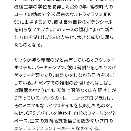
機械工学の学位を取得した。2013年、高校時代の
コーチの勧めで全米最古のウルトラマラソンJFK
50に出場するまで、彼は自分自身のポテンシャル
を知らないでいた。このレースの勝利によって新た
な方向を見出した彼の人生は、大きな成功に満ち
たものとなる。
ザックが姉や義理の兄と共有しているオフグリッド
ホステル、バーキャンプで、彼は薪割りをしたりスパ
ゲッティを茹でたり、皿洗いをしながら日々を過ご
している。キャンプでの雑用の合間（それはしばし
ば暗闇の中だ）には、天気に関係なく山を駆け上が
り下っている。ザックのトレーニングプログラムは、
そのミニマルなライフスタイルを反映したものだ。
彼は、GPSデバイスを使わず、自分のフィーリングと
ペース、生来の方向感覚を信じる数少ないプロの
エンデュランスランナーの一人なのである。