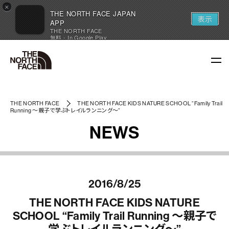
×
THE NORTH FACE JAPAN
表示
APP
THE NORTH FACE
無料 - In Google Play
THE NORTH FACE
THE NORTH FACE KIDS NATURE SCHOOL “Family Trail
Running ～親子で学ぶトレイルランニング～”
NEWS
2016/8/25
THE NORTH FACE KIDS NATURE
SCHOOL “Family Trail Running ～親子で
学ぶトレイルランニング～”