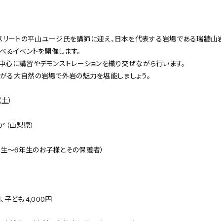
ACEアスリートの平山ユージ氏を講師に迎え、日本を代表する岩場である瑞牆山
べるイベントを開催します。
中心に講習やデモンストレーションを織り交ぜながら行います。
がる大自然の岩場で外岩の魅力を堪能しましょう。
（土）
ア（山梨県）
年生～6年生のお子様とその保護者）
、子ども 4,000円