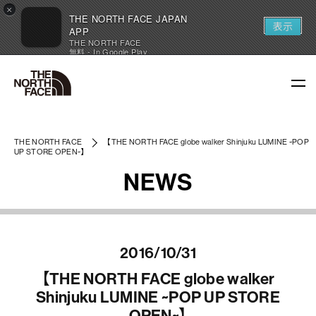
×
THE NORTH FACE JAPAN
表示
APP
THE NORTH FACE
無料 - In Google Play
THE NORTH FACE
【THE NORTH FACE globe walker Shinjuku LUMINE ~POP
UP STORE OPEN~】
NEWS
2016/10/31
【THE NORTH FACE globe walker
Shinjuku LUMINE ~POP UP STORE
OPEN~】