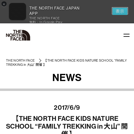
×
THE NORTH FACE JAPAN
表示
APP
THE NORTH FACE
無料 - In Google Play
THE NORTH FACE
【THE NORTH FACE KIDS NATURE SCHOOL “FAMILY
TREKKING in 大山” 開催 】
NEWS
2017/6/9
【THE NORTH FACE KIDS NATURE
SCHOOL “FAMILY TREKKING in 大山” 開
催 】