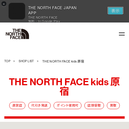
×
THE NORTH FACE JAPAN
表示
APP
THE NORTH FACE
無料 - In Google Play
TOP
SHOP LIST
THE NORTH FACE kids 原宿
THE NORTH FACE kids 原
宿
直営店
代引き発送
ポイント使用可
店頭受取
買取