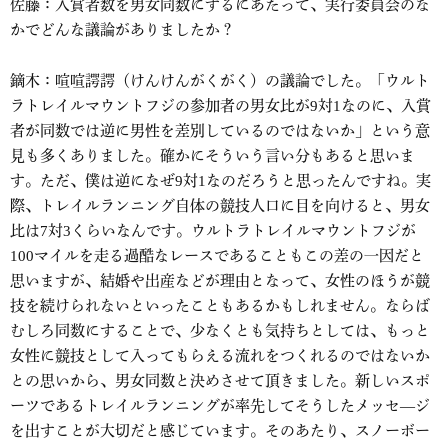
佐藤：入賞者数を男女同数にするにあたって、実行委員会のな
かでどんな議論がありましたか？
鏑木：喧喧諤諤（けんけんがくがく）の議論でした。「ウルト
ラトレイルマウントフジの参加者の男女比が9対1なのに、入賞
者が同数では逆に男性を差別しているのではないか」という意
見も多くありました。確かにそういう言い分もあると思いま
す。ただ、僕は逆になぜ9対1なのだろうと思ったんですね。実
際、トレイルランニング自体の競技人口に目を向けると、男女
比は7対3くらいなんです。ウルトラトレイルマウントフジが
100マイルを走る過酷なレースであることもこの差の一因だと
思いますが、結婚や出産などが理由となって、女性のほうが競
技を続けられないといったこともあるかもしれません。ならば
むしろ同数にすることで、少なくとも気持ちとしては、もっと
女性に競技として入ってもらえる流れをつくれるのではないか
との思いから、男女同数と決めさせて頂きました。新しいスポ
ーツであるトレイルランニングが率先してそうしたメッセ―ジ
を出すことが大切だと感じています。そのあたり、スノーボー