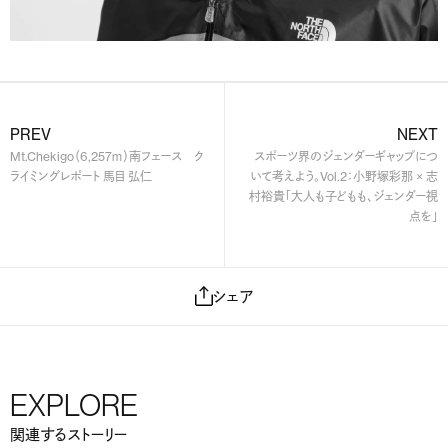
PREV
NEXT
Mt.Chekigo（6,257ｍ）南フェース ク
スポーツ界のジェンダーギャップにつ
ライミングレポート 馬目 弘仁
いて考えよう。Vol.2：小野塚彩那 × 志
村裕貴「大人も子どもも、ジェンダー視
点を」
シェア
EXPLORE
関連するストーリー