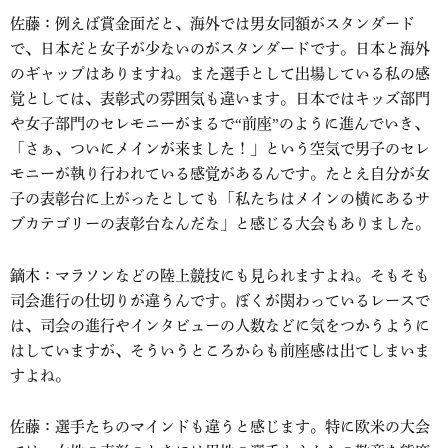
佐藤：例えば賞金面だと、海外では男女同額がスタンダード
で、日本だと女子が少ないのがスタンダードです。日本と海外
のギャップはありますね。また選手として出場している私の感
覚としては、表彰式の雰囲気も違います。日本ではキッズ部門
や女子部門のセレモニーがまるで“前座”のように進んでいき、
「さぁ、ついにメインが来ました！」という空気で男子のセレ
モニーが執り行われている感覚があるんです。たとえ自分が女
子の表彰台に上がったとしても「私たちはメインの横にあるサ
ブカテゴリーの表彰台なんだな」と感じる大会もありました。
鏑木：マラソンなどの陸上競技にも見られますよね。そもそも
司会進行の仕切りが違うんです。ぼくが関わっているレースで
は、司会の進行やインタビューの人数などに気をつかうように
はしていますが、そういうところからも前座感は出てしまいま
すよね。
佐藤：選手たちのマインドも違うと感じます。特に欧米の大会