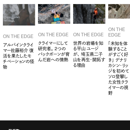
ON THE
ON THE EDGE
ON THE EDGE
EDGE
ON THE EDGE
クライマーにして
世界の岩場を知
「未知を体
アルパインクライ
研究者。 2つの
る平山 ユージ
験すること
マー佐藤裕介 復
バックボーンが育
が、 埼玉県二子
がすごく好
活を果たしたモ
んだ岩への情熱
山を再生・開拓す
き」 デナリ
チベーションの怪
る理由
カシン・リッ
物
ジを初めて
ソロ登攀し
た女性クラ
イマーの視
野