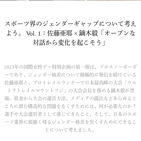
スポーツ界のジェンダーギャップについて考え
よう。
Vol. 1：佐藤亜耶 × 鏑木毅「オープンな
対話から変化を起こそう」
2023年の国際女性デー特別企画の第一弾は、プロスノーボーダ
ーであり、ジェンダー格差について積極的に発信を続けている
佐藤亜耶と、プロトレイルランナーで日本最高峰の大会「ウル
トラトレイルマウントフジ」の大会会長を務める鏑木毅が登
場。賞金から大会の運営方法、メディアの露出などあらゆると
ころに潜む構造的な問題をなくすためには、何が必要なのか？
選手や大会運営者として感じてきたこと、そして、日本のスポ
ーツ業界に根強く残るジェンダー格差を失くすためにできるこ
とについて考えました。