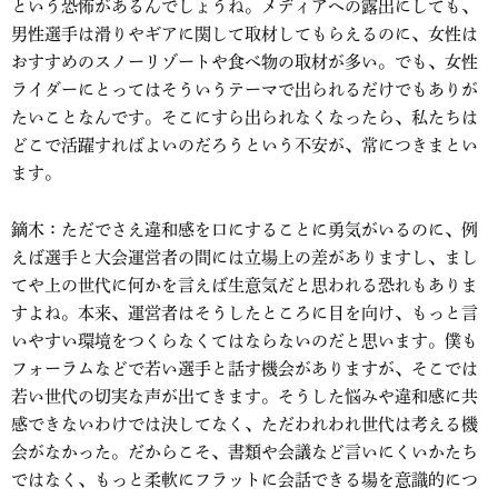
という恐怖があるんでしょうね。メディアへの露出にしても、
男性選手は滑りやギアに関して取材してもらえるのに、女性は
おすすめのスノーリゾートや食べ物の取材が多い。でも、女性
ライダーにとってはそういうテーマで出られるだけでもありが
たいことなんです。そこにすら出られなくなったら、私たちは
どこで活躍すればよいのだろうという不安が、常につきまとい
ます。
鏑木：ただでさえ違和感を口にすることに勇気がいるのに、例
えば選手と大会運営者の間には立場上の差がありますし、まし
てや上の世代に何かを言えば生意気だと思われる恐れもありま
すよね。本来、運営者はそうしたところに目を向け、もっと言
いやすい環境をつくらなくてはならないのだと思います。僕も
フォーラムなどで若い選手と話す機会がありますが、そこでは
若い世代の切実な声が出てきます。そうした悩みや違和感に共
感できないわけでは決してなく、ただわれわれ世代は考える機
会がなかった。だからこそ、書類や会議など言いにくいかたち
ではなく、もっと柔軟にフラットに会話できる場を意識的につ