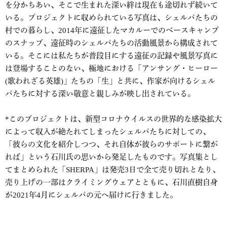
を分かちあい、そこで生まれた深い絆は現在も途切れず続いて
いる。プロジェクトに収められている写真は、シェルパたちの
村での暮らし、2014年に遠征したマカルーでのベースキャンプ
のスナップ、遠征時のシェルパたちの活動風景から構成されて
いる。そこには私たちが普段目にする遠征の記録や風景写真に
は登場することのない、極地における「アンサング・ヒーロー
(歌われざる英雄)」たちの「生」と共に、作家が向けるシェル
パたちに対する深い敬意と親しみが映し出されている。
*このプロジェクトは、新型コロナウイルスの世界的な感染拡大
によって収入が絶たれてしまったシェルパたちに対しての、
「彼らの文化を紹介しつつ、それ自体が彼らのサポートに繋が
れば」という石川氏の思いから発足したものです。写真集とし
てまとめられた「SHERPA」は発売3日で全て売り切れとなり、
売り上げの一部はクライミングウェアとともに、石川直樹自身
が2021年4月にシェルパの元へ届けに行きました。