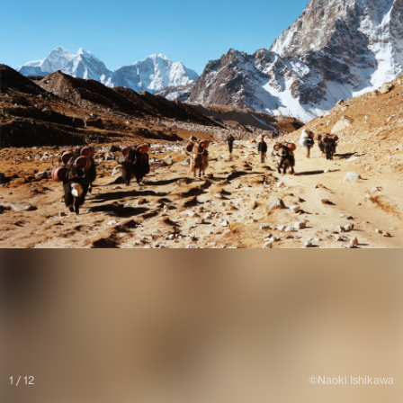
1 / 12
©︎Naoki Ishikawa