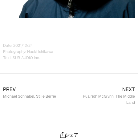
Date: 2021/12/24
Photography: Naoki Ishikawa
Text: SUB-AUDIO Inc.
PREV
NEXT
Michael Schnabel, Stille Berge
Ruairidh McGlynn, The Middle
Land
シェア